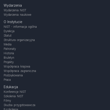
Wydarzenia
Wydarzenia NIST
Wydarzenia naukowe
O Instytucie
NIST - informacja ogólna
Dyrekcja
Statut
Struktura organizacyjna
Media
Patronaty
Historia
Biuletyn
Projekty
Współpraca krajowa
Współpraca zagraniczna
Podziękowania
Praca
Edukacja
Konferencje NIST
Szkolenia NIST
Filmy
Służba przygotowawcza
E-szkolenia