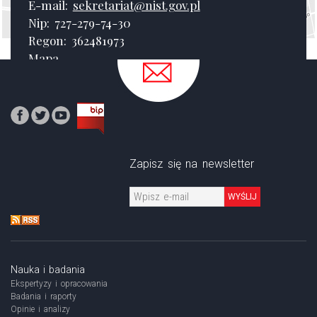
E-mail:
sekretariat@nist.gov.pl
Nip: 727-279-74-30
Regon: 362481973
Mapa
Zapisz się na newsletter
WYŚLIJ
Nauka i badania
Ekspertyzy i opracowania
Badania i raporty
Opinie i analizy