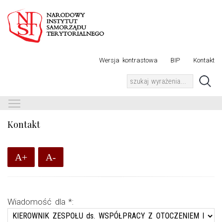
Wersja kontrastowa
BIP
Kontakt
Toggle main menu visibility
Kontakt
A+
A-
Wiadomość dla *
: