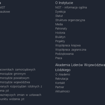
a
O Instytucie
NIST
NIST - informacja ogólna
naukowe
Dyrekcja
Statut
Struktura organizacyjna
Media
Patronaty
Historia
Biuletyn
Projekty
Współpraca krajowa
Współpraca zagraniczna
Podziękowania
Praca
Akademia Liderów Województw
acownikach samorządowych
Łódzkiego
amorządzie gminnym
O Akademii
morządzie powiatowym
Rekrutacja
morządzie województwa
Kontakt
ranych rozporządzeń istotnych z
Partner
nia jst
Aktualności
jważniejszych zmian w ustawach
punktu widzenia jst