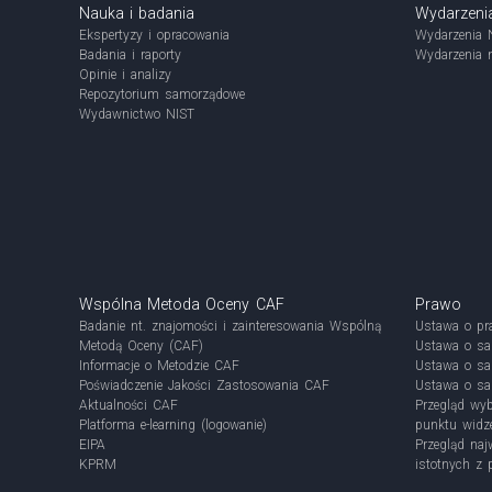
Nauka i badania
Wydarzeni
Ekspertyzy i opracowania
Wydarzenia 
Badania i raporty
Wydarzenia 
Opinie i analizy
Repozytorium samorządowe
Wydawnictwo NIST
Wspólna Metoda Oceny CAF
Prawo
Badanie nt. znajomości i zainteresowania Wspólną
Ustawa o pr
Metodą Oceny (CAF)
Ustawa o s
Informacje o Metodzie CAF
Ustawa o sa
Poświadczenie Jakości Zastosowania CAF
Ustawa o sa
Aktualności CAF
Przegląd wyb
Platforma e-learning (logowanie)
punktu widze
EIPA
Przegląd na
KPRM
istotnych z 