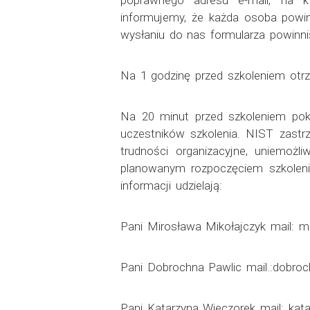
poprawnego adresu e-mail, na kt
informujemy, że każda osoba powin
wysłaniu do nas formularza powinn
Na 1 godzinę przed szkoleniem otr
Na 20 minut przed szkoleniem pokó
uczestników szkolenia. NIST zastrz
trudności organizacyjne, uniemoż
planowanym rozpoczęciem szkolenia
informacji udzielają:
Pani Mirosława Mikołajczyk mail: mi
Pani Dobrochna Pawlic mail.:dobroch
Pani Katarzyna Wieczorek mail: kata