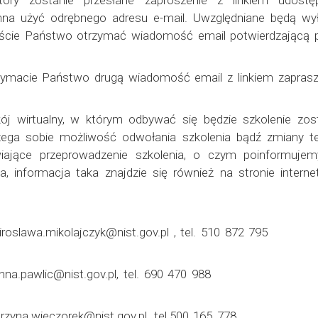
óry zostanie przesłane zaproszenie z linkiem udostęp
na użyć odrębnego adresu e-mail. Uwzględniane będą wył
iście Państwo otrzymać wiadomość email potwierdzającą p
zymacie Państwo drugą wiadomość email z linkiem zapras
j wirtualny, w którym odbywać się będzie szkolenie zost
ega sobie możliwość odwołania szkolenia bądź zmiany ter
liwiające przeprowadzenie szkolenia, o czym poinformuj
, informacja taka znajdzie się również na stronie intern
roslawa.mikolajczyk@nist.gov.pl , tel. 510 872 795
na.pawlic@nist.gov.pl, tel. 690 470 988
rzyna.wieczorek@nist.gov.pl ,tel.500 165 778