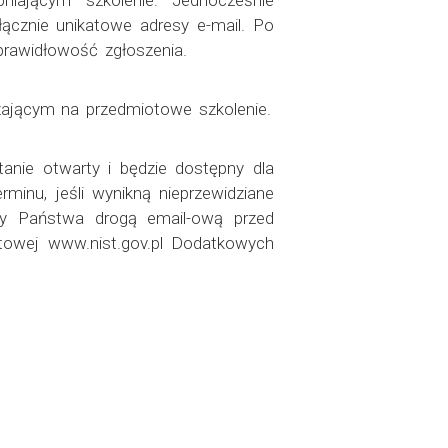
niającym szkolenie. Jednocześnie
ącznie unikatowe adresy e-mail. Po
rawidłowość zgłoszenia.
zającym na przedmiotowe szkolenie.
anie otwarty i będzie dostępny dla
minu, jeśli wynikną nieprzewidziane
emy Państwa drogą email-ową przed
etowej www.nist.gov.pl Dodatkowych