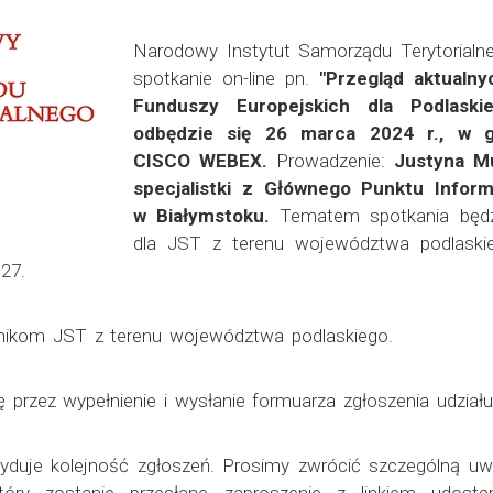
Narodowy Instytut Samorządu Terytorialn
spotkanie on-line pn.
"Przegląd aktualn
Funduszy Europejskich dla Podlaski
odbędzie się 26 marca 2024 r., w g
CISCO WEBEX.
Prowadzenie:
Justyna M
specjalistki z Głównego Punktu Infor
w Białymstoku.
Tematem spotkania będz
dla JST z terenu województwa podlask
27.
nikom JST z terenu województwa podlaskiego.
 przez wypełnienie i wysłanie formuarza zgłoszenia udziału
cyduje kolejność zgłoszeń. Prosimy zwrócić szczególną uw