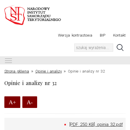
Wersja kontrastowa
BIP
Kontakt
Toggle main menu visibility
»
»
Strona główna
Opinie i analizy
Opinie i analizy nr 32
Opinie i analizy nr 32
A+
A-
[PDF 250 KB] opinia 32.pdf