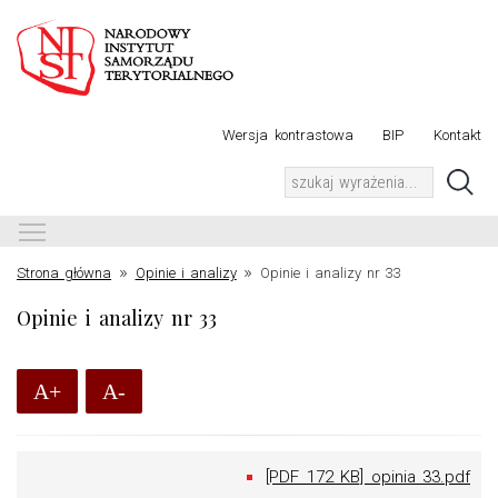
Wersja kontrastowa
BIP
Kontakt
Toggle main menu visibility
»
»
Strona główna
Opinie i analizy
Opinie i analizy nr 33
Opinie i analizy nr 33
A+
A-
[PDF 172 KB] opinia 33.pdf