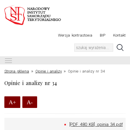
Wersja kontrastowa
BIP
Kontakt
Toggle main menu visibility
»
»
Strona główna
Opinie i analizy
Opinie i analizy nr 34
Opinie i analizy nr 34
A+
A-
[PDF 480 KB] opinia 34.pdf