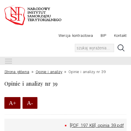
Wersja kontrastowa
BIP
Kontakt
Toggle main menu visibility
»
»
Strona główna
Opinie i analizy
Opinie i analizy nr 39
Opinie i analizy nr 39
A+
A-
[PDF 197 KB] opinia 39.pdf