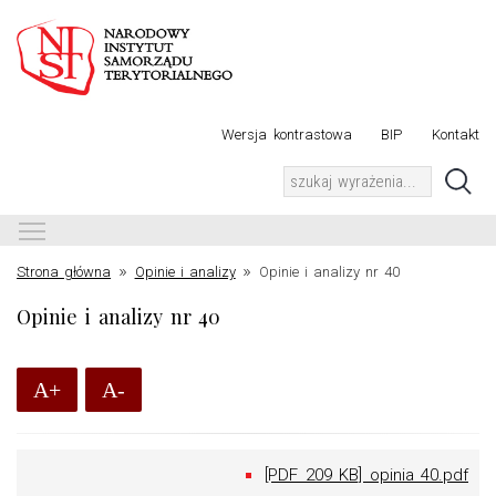
Wersja kontrastowa
BIP
Kontakt
Toggle main menu visibility
»
»
Strona główna
Opinie i analizy
Opinie i analizy nr 40
Opinie i analizy nr 40
A+
A-
[PDF 209 KB] opinia 40.pdf