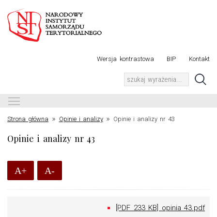
Wersja kontrastowa
BIP
Kontakt
Toggle main menu visibility
»
»
Strona główna
Opinie i analizy
Opinie i analizy nr 43
Opinie i analizy nr 43
A+
A-
[PDF 233 KB] opinia 43.pdf