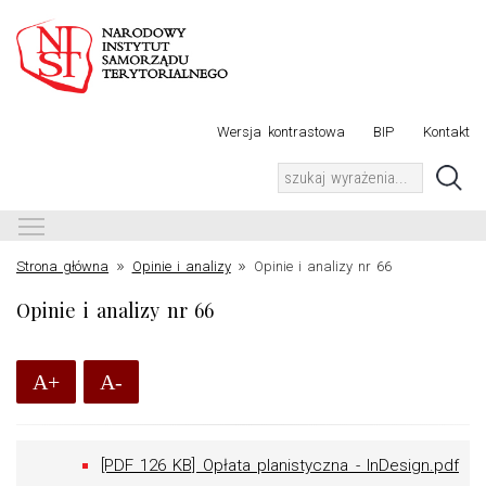
Wersja kontrastowa
BIP
Kontakt
Toggle main menu visibility
»
»
Strona główna
Opinie i analizy
Opinie i analizy nr 66
Opinie i analizy nr 66
A+
A-
[PDF 126 KB] Opłata planistyczna - InDesign.pdf