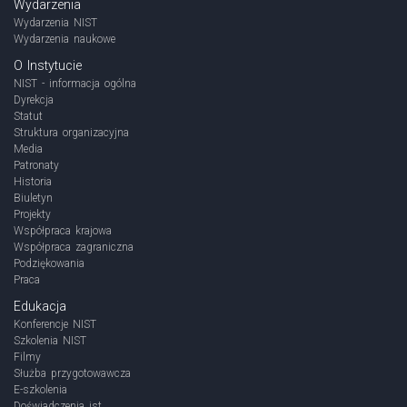
Wydarzenia
Wydarzenia NIST
Wydarzenia naukowe
O Instytucie
NIST - informacja ogólna
Dyrekcja
Statut
Struktura organizacyjna
Media
Patronaty
Historia
Biuletyn
Projekty
Współpraca krajowa
Współpraca zagraniczna
Podziękowania
Praca
Edukacja
Konferencje NIST
Szkolenia NIST
Filmy
Służba przygotowawcza
E-szkolenia
Doświadczenia jst