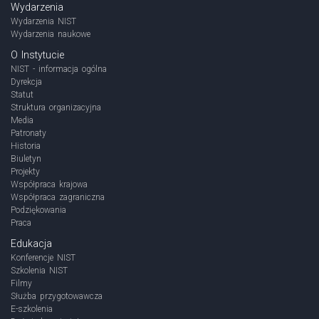
Wydarzenia
Wydarzenia NIST
Wydarzenia naukowe
O Instytucie
NIST - informacja ogólna
Dyrekcja
Statut
Struktura organizacyjna
Media
Patronaty
Historia
Biuletyn
Projekty
Współpraca krajowa
Współpraca zagraniczna
Podziękowania
Praca
Edukacja
Konferencje NIST
Szkolenia NIST
Filmy
Służba przygotowawcza
E-szkolenia