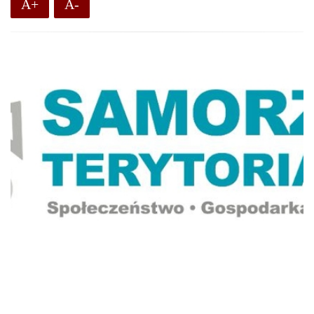
A+
A-