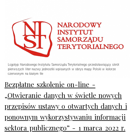
Logotyp Narodowego Instytutu Samorządu Terytorialnego przedstawiający skrót
pierwszych liter nazwy jednostki wpisanych w obrys mapy Polski w kolorze
czerwonym na białym tle
Bezpłatne szkolenie on-line -
„Otwieranie danych w świetle nowych
przepisów ustawy o otwartych danych i
ponownym wykorzystywaniu informacji
sektora publicznego” - 1 marca 2022 r.