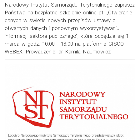
Narodowy Instytut Samorządu Terytorialnego zaprasza
Państwa na bezpłatne szkolenie online pt: „Otwieranie
danych w świetle nowych przepisów ustawy o
otwartych danych i ponownym wykorzystywaniu
informacji sektora publicznego”, które odbędzie się 1
marca w godz. 10.00 - 13.00 na platformie CISCO
WEBEX. Prowadzenie: dr Kamila Naumowicz
Logotyp Narodowego Instytutu Samorządu Terytorialnego przedstawiający skrót
pierwszych liter nazwy jednostki wpisanych w obrys mapy Polski w kolorze