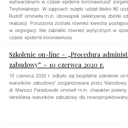
wytwarzanymi w czasie epidemii koronawirusa” zorga
Terytorialnego. W zajęciach wzięło udział blisko 80 u
Rudolf omówiła m.in. obowiązek selektywnej zbiórki 
realizacji. Poruszona została również kwestia postęp
w segregacji. Nie zabrakło również wytycznych w sp
czasie epidemii koronawirusa.
Szkolenie on-line - „Procedura admini
zabudowy” - 10 czerwca 2020 r.
10 czerwca 2020 r. odbyło się bezpłatne szkolenie on-
warunków zabudowy” zorganizowane przez Narodowy I
dr Mariusz Paradowski omówił m.in. charakter prawny
określania warunków zabudowy dla nowoprojektowan