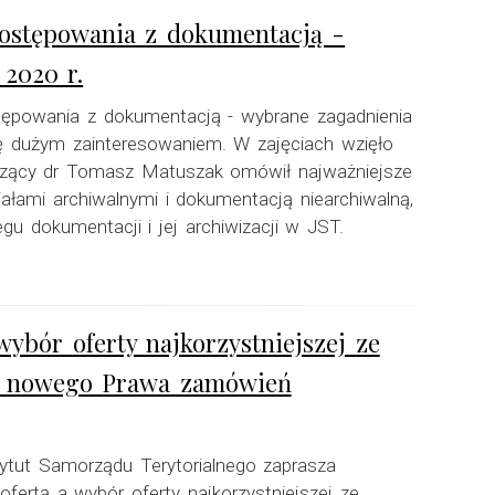
postępowania z dokumentacją -
 2020 r.
stępowania z dokumentacją - wybrane zagadnienia
się dużym zainteresowaniem. W zajęciach wzięło
dzący dr Tomasz Matuszak omówił najważniejsze
ałami archiwalnymi i dokumentacją niearchiwalną,
u dokumentacji i jej archiwizacji w JST.
wybór oferty najkorzystniejszej ze
w nowego Prawa zamówień
ytut Samorządu Terytorialnego zaprasza
ofertą a wybór oferty najkorzystniejszej ze