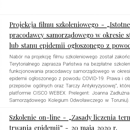
Projekcja filmu szkoleniowego - „Istotn
pracodawcy samorządowego w okresie st
lub stanu epidemii ogłoszonego z powo
Nabór na projekcję filmu szkoleniowego został zako
Terytorialnego zaprasza Państwa na bezpłatne szkoleni
funkcjonowania pracodawcy samorządowego w okresie 
epidemii ogłoszonego z powodu COVID-19. Prawa i ob
przepisów ogólnych oraz Tarczy Antykryzysowej”, któr
platformie CISCO WEBEX. Prelegent: Joanna Zadłużna 
Samorządowego Kolegium Odwoławczego w Toruniu).
Szkolenie on-line - „Zasady liczenia te
trwania epidemii” - 20 maja 2020 r.