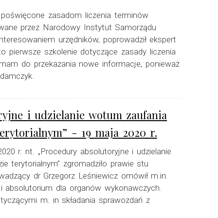
ne poświęcone zasadom liczenia terminów
zowane przez Narodowy Instytut Samorządu
ainteresowaniem urzędników, poprowadził ekspert
o pierwsze szkolenie dotyczące zasady liczenia
k mam do przekazania nowe informacje, ponieważ
Adamczyk.
ryjne i udzielanie wotum zaufania
ytorialnym” - 19 maja 2020 r.
020 r. nt. „Procedury absolutoryjne i udzielanie
terytorialnym” zgromadziło prawie stu
wadzący dr Grzegorz Leśniewicz omówił m.in.
ia i absolutorium dla organów wykonawczych.
tyczącymi m. in składania sprawozdań z