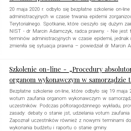
20 maja 2020 r. odbyło się bezpłatne szkolenie on-li
administracyjnych w czasie trwania epidemii zorgani
Terytorialnego. Spotkanie, które cieszyło się dużym z
NIST - dr Marcin Adamczyk, radca prawny. - Nie jest t
terminów administracyjnych w czasie epidemii, jedna
zmieniła się sytuacja prawna – powiedział dr Marcin 
Szkolenie on-line - „Procedury absoluto
organom wykonawczym w samorządzie ter
Bezpłatne szkolenie on-line, które odbyło się 19 maja 2
wotum zaufania organom wykonawczym w samorządzie 
uczestników. Podczas półtoragodzinnego wykładu, pro
zasady: debaty o stanie jst, udzielania votum zaufan
Zapoznał uczestników również z nowymi terminami do
wykonania budżetu i raportu o stanie gminy.