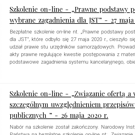
Szkolenie on-line - „Prawne podstawy 
wybrane zagadnienia dla JST” - 27 maja
Bezpłatne szkolenie on-line nt. „Prawne podstawy po
dla JST”, które odbyło się 27 maja 2020 r., cieszyło 
udział prawie stu urzędników samorządowych. Prowa
akty prawne regulujące kwestie postępowania z materi
podstawowe zagadnienia systemu kancelaryjnego, obieg
Szkolenie on-line - „Związanie ofertą a 
szczególnym uwzględnieniem przepisó
publicznych ” - 26 maja 2020 r.
Nabór na szkolenie został zakończony. Narodowy Inst
Państwa na bezpłatne szkolenie on-line pt: „Związanie 